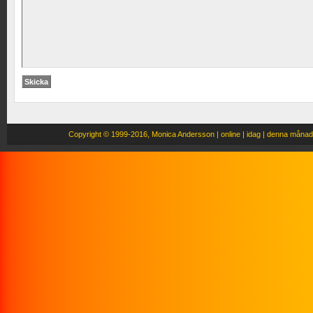
Copyright
© 1999-2016, Monica Andersson |
online |
idag |
denna månad