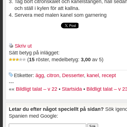
Tag bort citronskalet och kanelstången, häll sedan
och ställ i kylen för att kallna.
Servera med malen kanel som garnering
Skriv ut
Sätt betyg på inlägget:
(
15
röster, medelbetyg:
3,00
av 5)
Etiketter:
ägg
,
citron
,
Desserter
,
kanel
,
recept
---
««
Bildligt talat – v 22
•
Startsida
•
Bildligt talat – v 2
Letar du efter något speciellt på sidan?
Sök igeno
Spanien med Google: