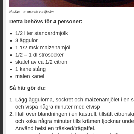
Natillas - en spansk vaniljkräm
Detta behövs för 4 personer:
1/2 liter standardmjölk
3 äggulor
1 1/2 msk maizenamjöl
1/2 – 1 dl strösocker
skalet av ca 1/2 citron
1 kanelstång
malen kanel
Så här gör du:
Lägg äggulorna, sockret och maizenamjölet i en sk
och vispa några minuter med elvisp
Häll över blandningen i en kastrull, tillsätt citron
och koka några minuter tills krämen tjocknar unde
Använd helst en träsked/trägaffel.