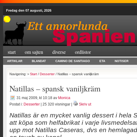
Fredag den 07 augusti, 2026
start
om sajten
diverse
ordlistor
ARTIKLAR
BLANDAT
CAMINO DE SANTIAGO
ETA
NOTISER
Navigering: >
Start
/
Desserter
/ Natillas – spansk vaniljkräm
Natillas – spansk vaniljkräm
31 maj 2009, kl 10:18
av
Monica
Postat i:
Desserter
| 25 320 visningar |
Skriv ut
Natillas är en mycket vanlig dessert i hela 
att köpa som helfabrikat i varje livsmedelsa
upp mot Natillas Caseras, dvs en hemlaga