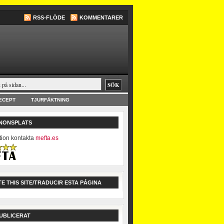
RSS-FLÖDE
KOMMENTARER
ECEPT
TJURFÄKTNING
NNONSPLATS
tion kontakta
mefta.es
E THIS SITE/TRADUCIR ESTA PÁGINA
UBLICERAT