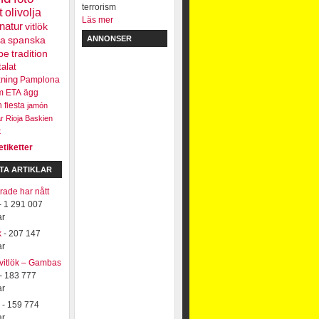
t
olivolja
Läs mer
natur
vitlök
ra
spanska
ANNONSER
be
tradition
talat
tning
Pamplona
m
ETA
ägg
n
fiesta
jamón
r
Rioja
Baskien
t
etiketter
TA ARTIKLAR
ade har nått
- 1 291 007
ar
k
- 207 147
ar
 vitlök – Gambas
- 183 777
ar
- 159 774
ar