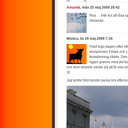
Amanda
, mån 25 maj 2009 20:42
Rea … Inte kul att låsa up
/Amanda
Monica, tis 26 maj 2009 7:34
Fotot togs dagen efter e
kronprinsen Felipe och L
feststämning rådde. Den
ligger granne med det kun
och dom köande väntar på att få visa sin
😉
Jag tyckte fotot kunde passa bra efters