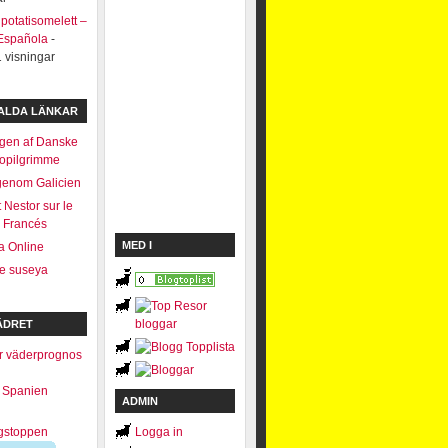
potatisomelett –
 Española
-
 visningar
VALDA LÄNKAR
gen af Danske
opilgrimme
genom Galicien
 Nestor sur le
 Francés
MED I
a Online
 e suseya
ÄDRET
i Spanien
ADMIN
Logga in