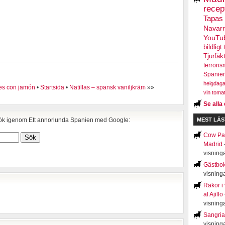
recep
Tapas
Navar
YouTu
bildligt 
Tjurfäk
terroris
Spanie
helgdaga
des con jamón
•
Startsida
•
Natillas – spansk vaniljkräm
»»
vin
toma
Se alla 
k igenom Ett annorlunda Spanien med Google:
MEST LÄS
Cow Par
Madrid
visning
Gästbo
visning
Räkor i
al Ajillo
visning
Sangria
visning