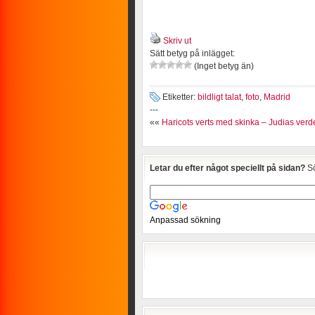
Skriv ut
Sätt betyg på inlägget:
(Inget betyg än)
Etiketter:
bildligt talat
,
foto
,
Madrid
---
««
Haricots verts med skinka – Judias ver
Letar du efter något speciellt på sidan?
Sö
Anpassad sökning