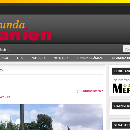
listor
TIAGO
ETA
NOTISER
NYHETER
SPANSKA LÄNKAR
SPANSKA R
 22
LEDIG A
För informa
Kommentera?
kriv ut
TRANSLAT
SENAST P