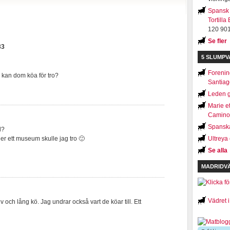
Spansk 
Tortilla
120 901
Se fler
33
5 SLUMP
Forenin
d kan dom köa för tro?
Santiag
Leden 
Marie et
Camino
Spansk
l?
ler ett museum skulle jag tro 🙂
Ultreya
Se alla
MADRIDV
Vädret 
kliv och lång kö. Jag undrar också vart de köar till. Ett