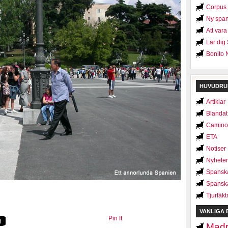
Corpus C
Ny span
Att var
Lär dig
Bonito 
HUVUDRU
Artiklar
Blandat
Camino
ETA
Notiser
Nyheter
Spanska
Spanska
Tjurfäkt
VANLIGA 
Pin It
Madr