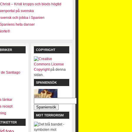
hristi – Kristi kropps och blods högtid
ienportal på svenska
a svensk och jobba i Spanien
 Spaniens heta danser
Norte®
BRIKER
COPYRIGHT
Copyright
på denna
 de Santiago
sidan.
SPANIENSÖK
 länkar
 recept
ning
MOT TERRORISM
ETIKETTER
id
foto