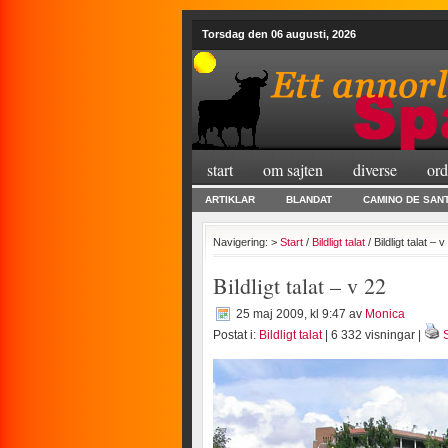
Torsdag den 06 augusti, 2026
start
om sajten
diverse
ord
ARTIKLAR
BLANDAT
CAMINO DE SAN
Navigering: >
Start
/
Bildligt talat
/ Bildligt talat – v
Bildligt talat – v 22
25 maj 2009, kl 9:47
av
Monica
Postat i:
Bildligt talat
| 6 332 visningar |
S