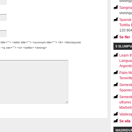
visning
Sangria
visning
Spansk 
Tortilla
120 904
Se fler
itle=""> <abbr title=""> <acronym title=""> <b> <blockquote
5 SLUMP
 <q cite=""> <s> <strike> <strong>
Learn t
Languag
Argenti
Palm Ma
Tenerif
Semeste
Spanie
Semest
uthyres 
Marbell
Valdesq
Se alla
MADRIDV