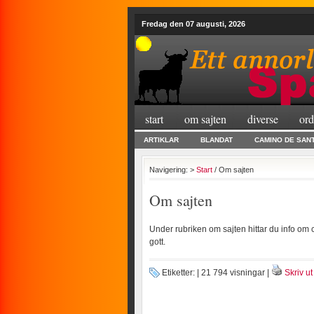
Fredag den 07 augusti, 2026
start
om sajten
diverse
ord
ARTIKLAR
BLANDAT
CAMINO DE SAN
Navigering: >
Start
/ Om sajten
Om sajten
Under rubriken om sajten hittar du info om c
gott.
Etiketter: | 21 794 visningar |
Skriv ut