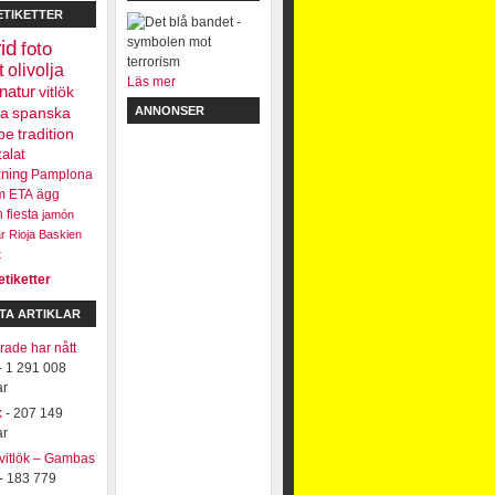
ETIKETTER
id
foto
t
olivolja
Läs mer
natur
vitlök
ra
spanska
ANNONSER
be
tradition
talat
tning
Pamplona
m
ETA
ägg
n
fiesta
jamón
r
Rioja
Baskien
t
etiketter
TA ARTIKLAR
ade har nått
- 1 291 008
ar
k
- 207 149
ar
 vitlök – Gambas
- 183 779