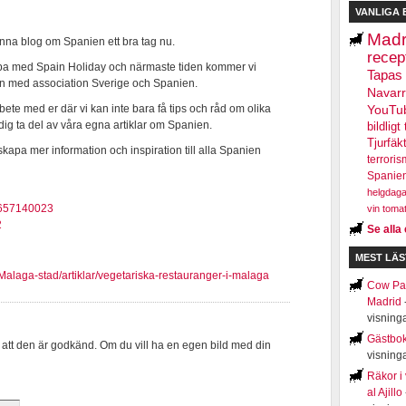
VANLIGA 
Madr
enna blog om Spanien ett bra tag nu.
recep
obba med Spain Holiday och närmaste tiden kommer vi
Tapas
ckan med association Sverige och Spanien.
Navar
ete med er där vi kan inte bara få tips och råd om olika
YouTu
 dig ta del av våra egna artiklar om Spanien.
bildligt 
Tjurfäk
kapa mer information och inspiration till alla Spanien
terroris
Spanie
helgdaga
1657140023
vin
toma
2
Se alla 
MEST LÄS
alaga-stad/artiklar/vegetariska-restauranger-i-malaga
Cow Par
Madrid
visning
Gästbo
 att den är godkänd. Om du vill ha en egen bild med din
visning
Räkor i
al Ajillo