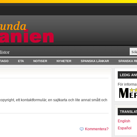
listor
TIAGO
ETA
NOTISER
NYHETER
SPANSKA LÄNKAR
SPANSKA R
LEDIG A
För informa
opyright, ett kontaktformulär, en sajtkarta och lite annat smått och
TRANSLAT
English
Español
Kommentera?