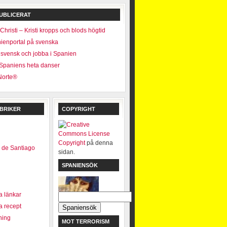
UBLICERAT
hristi – Kristi kropps och blods högtid
ienportal på svenska
a svensk och jobba i Spanien
 Spaniens heta danser
Norte®
BRIKER
COPYRIGHT
Copyright
på denna
 de Santiago
sidan.
SPANIENSÖK
 länkar
 recept
ning
MOT TERRORISM