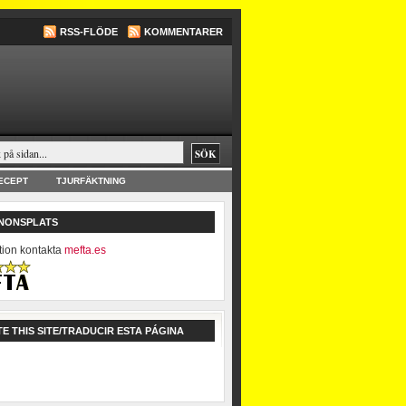
RSS-FLÖDE
KOMMENTARER
ECEPT
TJURFÄKTNING
NNONSPLATS
tion kontakta
mefta.es
E THIS SITE/TRADUCIR ESTA PÁGINA