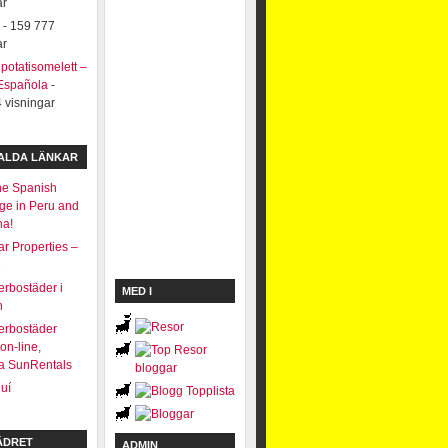
ar
- 159 777
ar
potatisomelett –
 Española
-
 visningar
VALDA LÄNKAR
he Spanish
e in Peru and
na!
r Properties –
e
rbostäder i
MED I
n
erbostäder
on-line,
a SunRentals
uí
ÄDRET
ADMIN