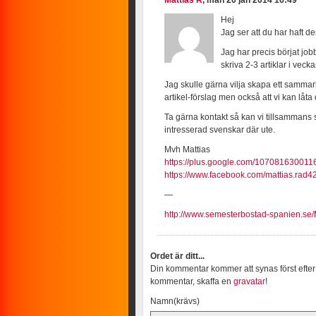
Mattias R
, mån 20 jan 2014 16:49
Hej
Jag ser att du har haft d
Jag har precis börjat j
skriva 2-3 artiklar i ve
Jag skulle gärna vilja skapa ett sammarb
artikel-förslag men också att vi kan låta
Ta gärna kontakt så kan vi tillsammans s
intresserad svenskar där ute.
Mvh Mattias
https://plus.google.com/10708163001
https://www.facebook.com/mattias.rad4
—
http://www.semesterbostad-spanien.se/M
Ordet är ditt...
Din kommentar kommer att synas först efter
kommentar, skaffa en
gravatar
!
Namn(krävs)