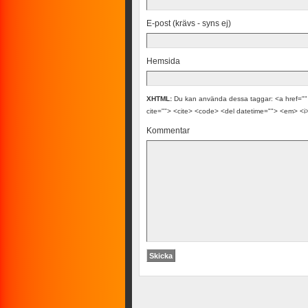
E-post (krävs - syns ej)
Hemsida
XHTML:
Du kan använda dessa taggar: <a href="" t
cite=""> <cite> <code> <del datetime=""> <em> <i>
Kommentar