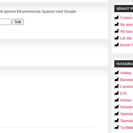
SENAST P
k igenom Ett annorlunda Spanien med Google:
Corpus C
Ny span
Att var
Lär dig
Bonito 
HUVUDRU
Artiklar
Blandat
Camino
ETA
Notiser
Nyheter
Spanska
Spanska
Tjurfäkt