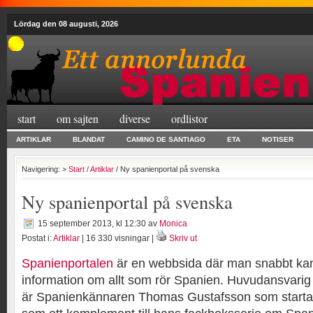
Lördag den 08 augusti, 2026
start
om sajten
diverse
ordlistor
ARTIKLAR
BLANDAT
CAMINO DE SANTIAGO
ETA
NOTISER
Navigering: >
Start
/
Artiklar
/ Ny spanienportal på svenska
Ny spanienportal på svenska
15 september 2013, kl 12:30
av
Monica
Postat i:
Artiklar
| 16 330 visningar |
Skriv ut
Spanienportalen
är en webbsida där man snabbt kan
information om allt som rör Spanien. Huvudansvarig
är Spanienkännaren Thomas Gustafsson som starta