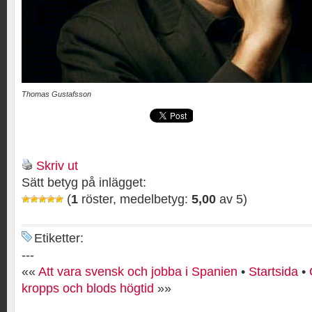
Thomas Gustafsson
Skriv ut
Sätt betyg på inlägget:
(
1
röster, medelbetyg:
5,00
av 5)
Etiketter:
---
««
Att vara svensk och jobba i Spanien
•
Startsida
•
kropps och blods högtid
»»