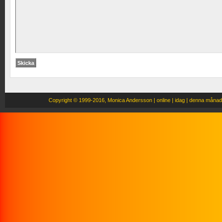
Copyright
© 1999-2016, Monica Andersson |
online |
idag |
denna månad