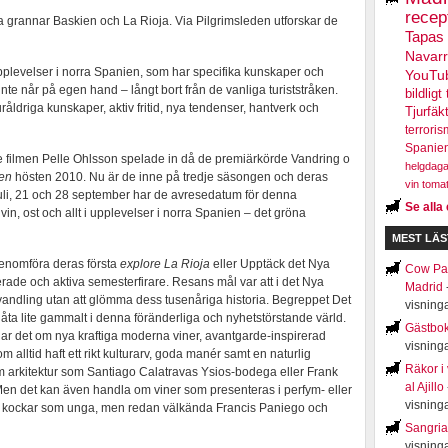
recep
a grannar Baskien och La Rioja. Via Pilgrimsleden utforskar de
Tapas
Navar
upplevelser i norra Spanien, som har specifika kunskaper och
YouTu
 inte når på egen hand – långt bort från de vanliga turiststråken.
bildligt 
råldriga kunskaper, aktiv fritid, nya tendenser, hantverk och
Tjurfäk
terroris
Spanie
 filmen Pelle Ohlsson spelade in då de premiärkörde Vandring o
helgdaga
ien
hösten 2010. Nu är de inne på tredje säsongen och deras
vin
toma
 juli, 21 och 28 september har de avresedatum för denna
Se alla 
in, ost och allt i upplevelser i norra Spanien – det gröna
MEST LÄS
 genomföra deras första
explore La Rioja
eller Upptäck det Nya
Cow Par
rade och aktiva semesterfirare. Resans mål var att i det Nya
Madrid
örvandling utan att glömma dess tusenåriga historia. Begreppet Det
visning
låta lite gammalt i denna föränderliga och nyhetstörstande värld.
Gästbo
lar det om nya kraftiga moderna viner, avantgarde-inspirerad
visning
 alltid haft ett rikt kulturarv, goda manér samt en naturlig
Räkor i
m arkitektur som Santiago Calatravas Ysios-bodega eller Frank
al Ajillo
en det kan även handla om viner som presenteras i perfym- eller
visning
sa kockar som unga, men redan välkända Francis Paniego och
Sangria
visning