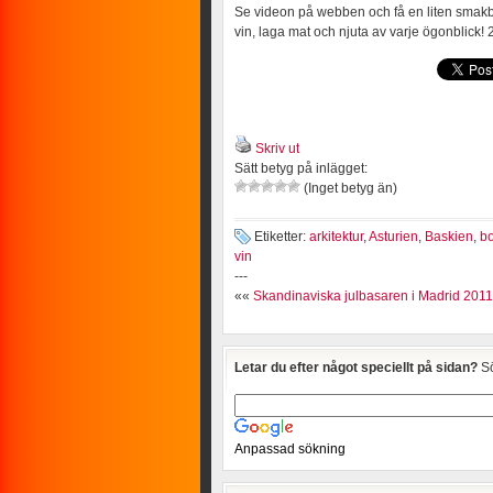
Se videon på webben och få en liten smakbi
vin, laga mat och njuta av varje ögonblick!
Skriv ut
Sätt betyg på inlägget:
(Inget betyg än)
Etiketter:
arkitektur
,
Asturien
,
Baskien
,
b
vin
---
««
Skandinaviska julbasaren i Madrid 2011
Letar du efter något speciellt på sidan?
Sö
Anpassad sökning