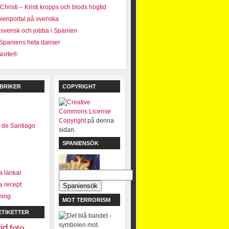
hristi – Kristi kropps och blods högtid
ienportal på svenska
a svensk och jobba i Spanien
 Spaniens heta danser
Norte®
BRIKER
COPYRIGHT
Copyright
på denna
 de Santiago
sidan.
SPANIENSÖK
 länkar
 recept
ning
MOT TERRORISM
ETIKETTER
id
foto