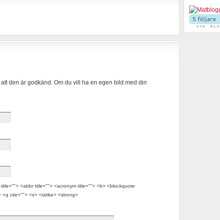
 att den är godkänd. Om du vill ha en egen bild med din
itle=""> <abbr title=""> <acronym title=""> <b> <blockquote
 <q cite=""> <s> <strike> <strong>