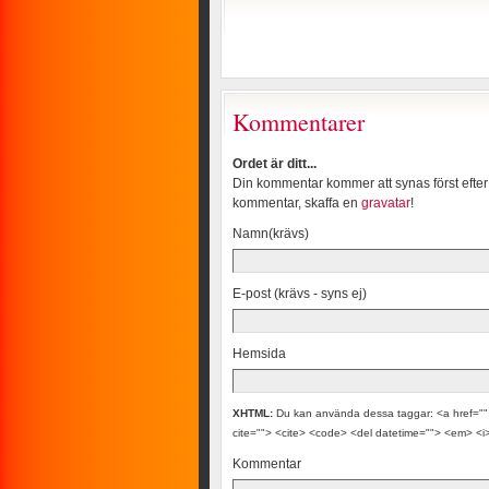
Kommentarer
Ordet är ditt...
Din kommentar kommer att synas först efter
kommentar, skaffa en
gravatar
!
Namn(krävs)
E-post (krävs - syns ej)
Hemsida
XHTML:
Du kan använda dessa taggar: <a href="" t
cite=""> <cite> <code> <del datetime=""> <em> <i>
Kommentar