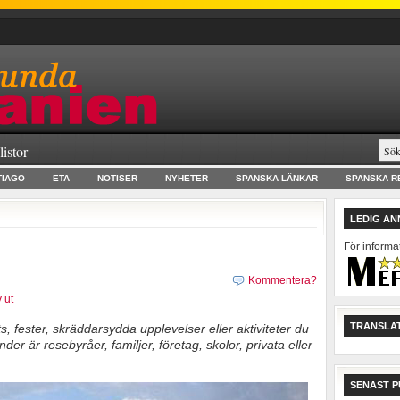
listor
TIAGO
ETA
NOTISER
NYHETER
SPANSKA LÄNKAR
SPANSKA R
LEDIG A
För informa
Kommentera?
 ut
TRANSLAT
 fester, skräddarsydda upplevelser eller aktiviteter du
r är resebyråer, familjer, företag, skolor, privata eller
SENAST P