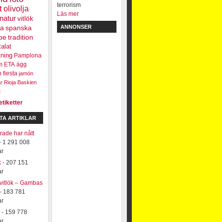
t
olivolja
Läs mer
natur
vitlök
ra
spanska
ANNONSER
be
tradition
talat
tning
Pamplona
m
ETA
ägg
n
fiesta
jamón
r
Rioja
Baskien
t
etiketter
TA ARTIKLAR
ade har nått
- 1 291 008
ar
k
- 207 151
ar
 vitlök – Gambas
- 183 781
ar
- 159 778
ar