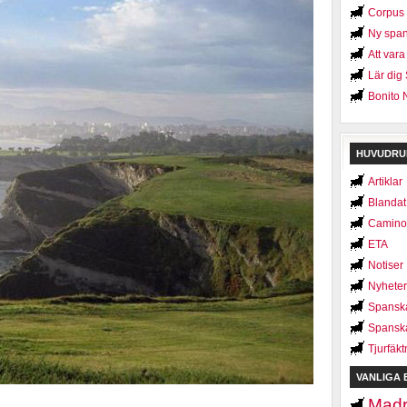
Corpus C
Ny span
Att var
Lär dig
Bonito 
HUVUDRU
Artiklar
Blandat
Camino
ETA
Notiser
Nyheter
Spanska
Spanska
Tjurfäkt
VANLIGA 
Madr