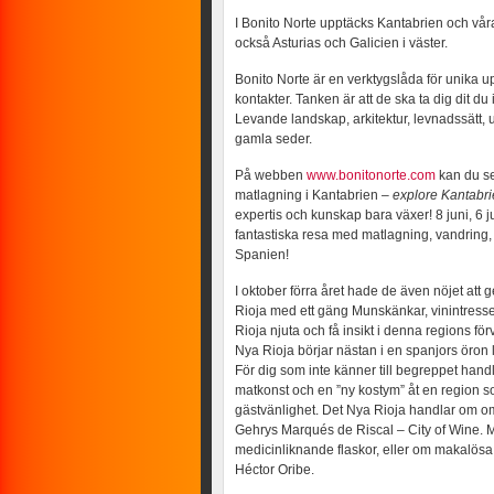
I Bonito Norte upptäcks Kantabrien och vår
också Asturias och Galicien i väster.
Bonito Norte är en verktygslåda för unika 
kontakter. Tanken är att de ska ta dig dit du
Levande landskap, arkitektur, levnadssätt, u
gamla seder.
På webben
www.bonitonorte.com
kan du se
matlagning i Kantabrien –
explore Kantabr
expertis och kunskap bara växer! 8 juni, 6
fantastiska resa med matlagning, vandring, v
Spanien!
I oktober förra året hade de även nöjet att
Rioja med ett gäng Munskänkar, vinintresse
Rioja njuta och få insikt i denna regions f
Nya Rioja börjar nästan i en spanjors öron 
För dig som inte känner till begreppet hand
matkonst och en ”ny kostym” åt en region som
gästvänlighet. Det Nya Rioja handlar om o
Gehrys Marqués de Riscal – City of Wine. M
medicinliknande flaskor, eller om makalö
Héctor Oribe.