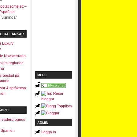
potatisomelett –
 Española
-
 visningar
VALDA LÄNKAR
a Luxury
y
de Navacerrada
s om regionen
ona
MED I
erbostad på
anaria
sor & språkresa
nien
ÄDRET
ADMIN
i Spanien
Logga in