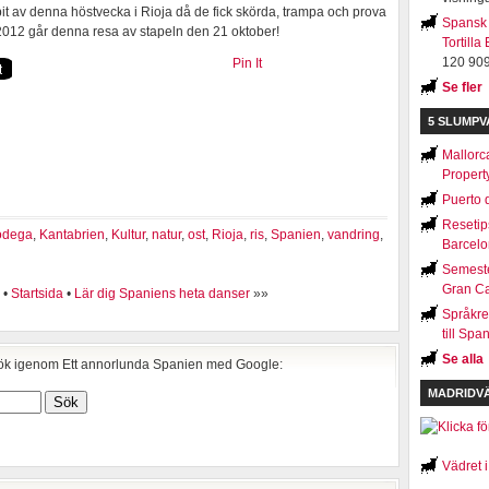
t av denna höstvecka i Rioja då de fick skörda, trampa och prova
Spansk 
 2012 går denna resa av stapeln den 21 oktober!
Tortilla
120 909
Pin It
Se fler
5 SLUMP
Mallorc
Propert
Puerto 
Resetip
odega
,
Kantabrien
,
Kultur
,
natur
,
ost
,
Rioja
,
ris
,
Spanien
,
vandring
,
Barcel
Semest
Gran C
•
Startsida
•
Lär dig Spaniens heta danser
»»
Språkre
till Spa
Se alla
k igenom Ett annorlunda Spanien med Google:
MADRIDV
Vädret 