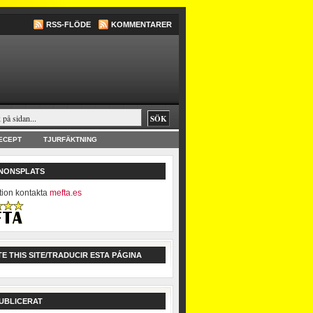
RSS-FLÖDE
KOMMENTARER
ECEPT
TJURFÄKTNING
NNONSPLATS
tion kontakta
mefta.es
E THIS SITE/TRADUCIR ESTA PÁGINA
UBLICERAT