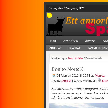
Fredag den 07 augusti, 2026
start
om sajten
diverse
ord
ARTIKLAR
BLANDAT
CAMINO DE SAN
Navigering: >
Start
/
Artiklar
/ Bonito Norte®
Bonito Norte®
01 februari 2012, kl 19:51
av
Monica
Postat i:
Artiklar
| 11 940 visningar |
Skriv
Bonito Norte® ordnar program, events,
kan njuta av på egen hand. Deras kunde
allmänna institutioner och grupper.