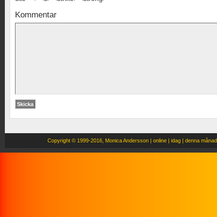
Kommentar
Copyright
© 1999-2016, Monica Andersson |
online |
idag |
denna månad