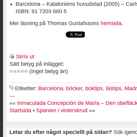
Barcelona – Kataloniens huvudstad (2005) – Carl
ISBN: 91 7203 660 5
Mer läsning på Thomas Gustafssons
hemsida
.
Skriv ut
Sätt betyg på inlägget:
(Inget betyg än)
Etiketter:
Barcelona
,
böcker
,
boktips
,
lästips
,
Madr
---
««
Inmaculada Concepción de María – Den obefläck
Startsida
•
Spanien i vinterskrud
»»
Letar du efter något speciellt på sidan?
Sök igeno