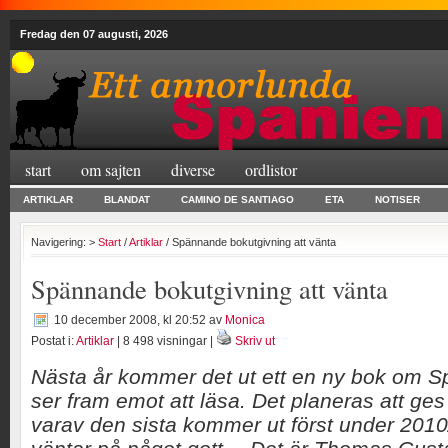
Fredag den 07 augusti, 2026
start
om sajten
diverse
ordlistor
ARTIKLAR
BLANDAT
CAMINO DE SANTIAGO
ETA
NOTISER
Navigering: >
Start
/
Artiklar
/ Spännande bokutgivning att vänta
Spännande bokutgivning att vänta
10 december 2008, kl 20:52
av
Monica
Postat i:
Artiklar
| 8 498 visningar |
Skriv ut
Nästa år kommer det ut ett en ny bok om S
ser fram emot att läsa. Det planeras att ges 
varav den sista kommer ut först under 201