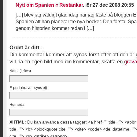
Nytt om Spanien « Restankar
, lör 27 dec 2008 20:55
[…] blev jag väldigt glad idag när jag läste på bloggen 
Spanien att han planerar tre nya böcker. Den första, Spa
genom historien kommer redan i […]
Ordet är ditt...
Din kommentar kommer att synas först efter att den ä
vill ha en egen bild med din kommentar, skaffa en
grava
Namn(krävs)
E-post (krävs - syns ej)
Hemsida
XHTML:
Du kan använda dessa taggar: <a href="" title=""> <abbr 
title=""> <b> <blockquote cite=""> <cite> <code> <del datetime="
cite=""> <s> <strike> <strong>