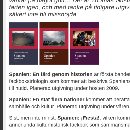
väntar på något gott… Det är Thomas Gusta
farten igen, och med tanke på tidigare utgivn
säkert inte bli missnöjda.
Spanien: En färd genom historien
är första bandet
fackbokstriologin som kommer att beskriva Spaniens h
till nutid. Planerad utgivning under hösten 2009.
Spanien: En stat flera nationer
kommer att berätta 
samhälle och kultur. Planerad utgivning under våren
Sist, men inte minst,
Spanien: ¡Fiesta!
, vilken komm
annorlunda kulturhistorisk fackbok som sammansmäl