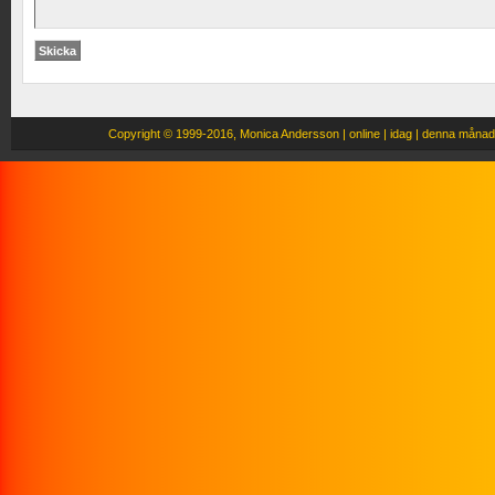
Copyright
© 1999-2016, Monica Andersson |
online |
idag |
denna månad