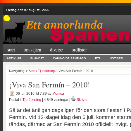
Fredag den 07 augusti, 2026
start
om sajten
diverse
ordlistor
ARTIKLAR
BLANDAT
CAMINO DE SANTIAGO
ETA
NOTISER
Navigering: >
Start
/
Tjurfäktning
/ ¡Viva San Fermín – 2010!
¡Viva San Fermín – 2010!
06 juli 2010, kl 7:39
av
Monica
Postat i:
Tjurfäktning
| 4 849 visningar |
Skriv ut
Så är det äntligen dags igen för den stora fiestan i
Fermín. Vid 12-slaget idag den 6 juli, kommer startra
tändas, därmed är San Fermín 2010 officiellt invigt.