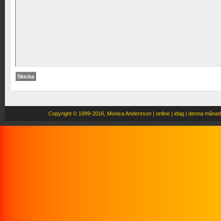
Copyright
© 1999-2016, Monica Andersson |
online |
idag |
denna månad