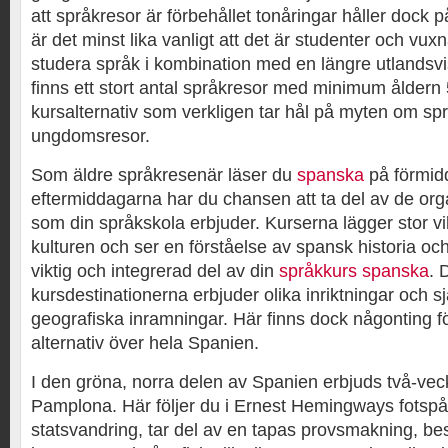
att språkresor är förbehållet tonåringar håller dock 
är det minst lika vanligt att det är studenter och vu
studera språk i kombination med en längre utlandsvis
finns ett stort antal språkresor med minimum åldern 5
kursalternativ som verkligen tar hål på myten om s
ungdomsresor.
Som äldre språkresenär läser du
spanska
på förmid
eftermiddagarna har du chansen att ta del av de orga
som din språkskola erbjuder. Kurserna lägger stor v
kulturen och ser en förståelse av spansk historia och
viktig och integrerad del av din
språkkurs spanska
. 
kursdestinationerna erbjuder olika inriktningar och sjä
geografiska inramningar. Här finns dock någonting fö
alternativ över hela Spanien.
I den gröna, norra delen av Spanien erbjuds två-veck
Pamplona. Här följer du i Ernest Hemingways fotspå
statsvandring, tar del av en tapas provsmakning, be