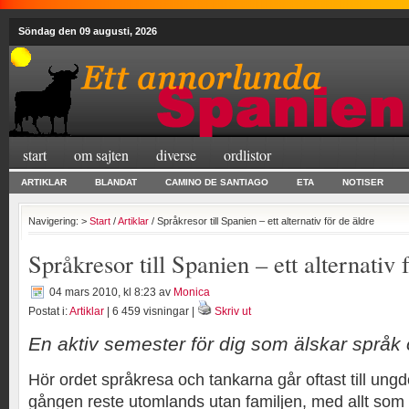
Söndag den 09 augusti, 2026
start
om sajten
diverse
ordlistor
ARTIKLAR
BLANDAT
CAMINO DE SANTIAGO
ETA
NOTISER
Navigering: >
Start
/
Artiklar
/ Språkresor till Spanien – ett alternativ för de äldre
Språkresor till Spanien – ett alternativ 
04 mars 2010, kl 8:23
av
Monica
Postat i:
Artiklar
| 6 459 visningar |
Skriv ut
En aktiv semester för dig som älskar språk
Hör ordet språkresa och tankarna går oftast till ung
gången reste utomlands utan familjen, med allt som